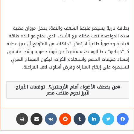
بطاقة نارية يسيطر عليها الشغف والثقة، يدخل مروان عطية
هذه المواجهة تحت مظلة برج الأسد، الذي يمنح مواليده طاقة
قيادية وحضوراً طاغياً لا يُمكن تجاهله. من المتوقع أن يبرز عطية
كـ “دينامو” خط الوسط، مستفيداً من قوة حضوره وشجاعته في
إفساد هجمات الخصم واستعادة الكرات، ليكون المفتاح السري
للسيطرة على إيقاع المباراة وفرض أسلوب لعب الفراعنة.
من يخطف الأضواء أمام الأرجنتين؟.. توقعات الأبراج
لأبرز نجوم منتخب مصر
فيسبوك
تويتر
لينكدإن
مشاركة عبر البريد
طباعة