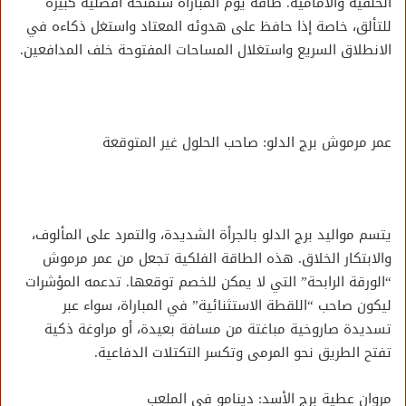
الخلفية والأمامية. طاقة يوم المباراة ستمنحه أفضلية كبيرة
للتألق، خاصة إذا حافظ على هدوئه المعتاد واستغل ذكاءه في
الانطلاق السريع واستغلال المساحات المفتوحة خلف المدافعين.
عمر مرموش برج الدلو: صاحب الحلول غير المتوقعة
يتسم مواليد برج الدلو بالجرأة الشديدة، والتمرد على المألوف،
والابتكار الخلاق. هذه الطاقة الفلكية تجعل من عمر مرموش
“الورقة الرابحة” التي لا يمكن للخصم توقعها. تدعمه المؤشرات
ليكون صاحب “اللقطة الاستثنائية” في المباراة، سواء عبر
تسديدة صاروخية مباغتة من مسافة بعيدة، أو مراوغة ذكية
تفتح الطريق نحو المرمى وتكسر التكتلات الدفاعية.
مروان عطية برج الأسد: دينامو في الملعب