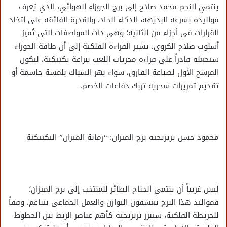
ينتمي النجم محمد صلاح إلى برج الجوزاء الهوائي، الذي يُعرف
مواليده بسرعة البديهة، الذكاء الحاد، والقدرة الفائقة على اتخاذ
القرارات في أجزاء من الثانية؛ وهي ذات المواصفات التي تُميز
أسلوب صلاح الكروي. تشير القراءة الفلكية إلى أن طاقة الجوزاء
ستجعله قادراً على قراءة مجريات اللعب ببراعة تكتيكية، ليكون
المرشح الأول لصناعة الفارق، سواء بهز الشباك بلمسة حاسمة أو
تقديم تمريرات سحرية تربك دفاعات الخصم.
محمود حسن تريزيجيه برج الميزان: “رمانة الميزان” التكتيكية
ليس غريباً أن ينتمي الجناح الطائر للمنتخب إلى برج الميزان؛
فمواليد هذا البرج يعشقون التوازن والعمل الجماعي بتناغم. وفقاً
للخريطة الفلكية، سيبرز تريزيجيه كأهم عناصر الربط بين الخطوط