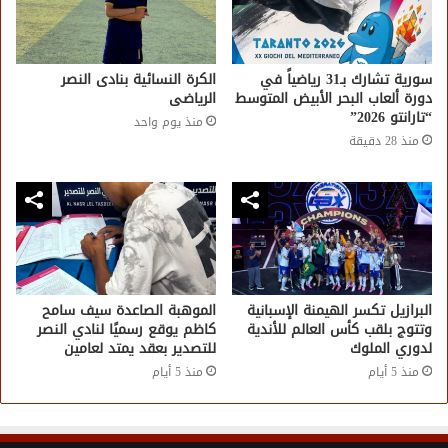
سورية تشارك بـ31 رياضياً في
الكرة النسائية بنادى النصر
دورة ألعاب البحر الأبيض المتوسط
الرياضى
“تارانتو 2026”
منذ يوم واحد
منذ 28 دقيقة
البرازيل تكسر الهيمنة الإسبانية
الموهبة الصاعدة سيف سامح
وتتوج بلقب كأس العالم للأندية
كاظم يوقع رسميًا لنادي النصر
لدوري الملوك
للتصدير بعقد يمتد لعامين
منذ 5 أيام
منذ 5 أيام