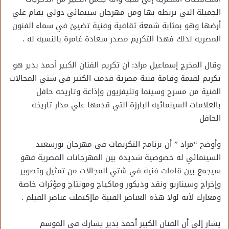
الجميلة التي تربطه بها ومن مهرجان سينمائي دولي يقام علي
أرضها وهو بمثابة شمعة ثقافية وفنية تضيئ في سماء الفنون
المصرية لذلك فهذا التكريم مصدر سعادة غامرة بالنسبة له .
وقال المخرج إسماعيل مراد: أن تكريم الفنان الكبير أحمد بدير هو
تكريم لقيمة وقامة فنية مصرية قدمت الكثير في شتي المجالات
الفنية من مسرح وسينما وتليفزيون وإذاعة وتاريخه حافل
بالعلامات السينمائية البارزة التي قدمها علي مدار تاريخه
الحافل
وأوضح “مراد ” أن برنامج التكريمات في مهرجان بورسعيد
السينمائي له خصوصية شديدة بين المهرجانات المصرية فهو
سيجمع بين قامات فنية في شتي المجالات من تمثيل وتصوير
وإخراج وسيناريو ونقد وديكور وماكياج ومونتاج ومؤثرات خاصة
ومعارك لأنه لولا هذه العناصر الفنية ماإكتملت عناصر الفيلم .
يشار إلي أن الفنان الكبير أحمد بدير يشارك في الموسم