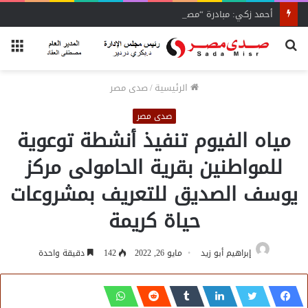
أحمد زكي: مبادرة “مصر تنطلق بالتصدير”
بحث
الق
عن
الرئيسية
/
صدى مصر
صدى مصر
مياه الفيوم تنفيذ أنشطة توعوية
للمواطنين بقرية الحامولى مركز
يوسف الصديق للتعريف بمشروعات
حياة كريمة
إبراهيم أبو زيد
مايو 26, 2022
142
دقيقة واحدة