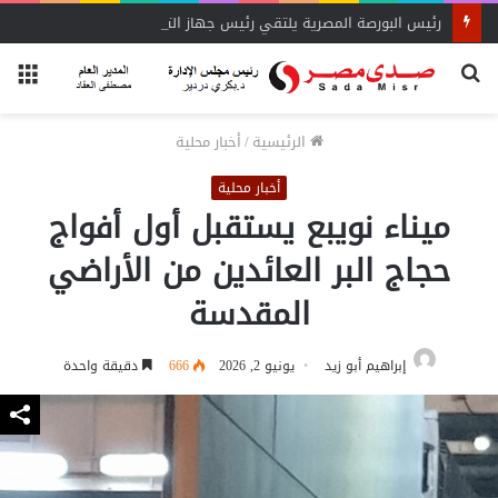
رئيس البورصة المصرية يلتقي رئيس جهاز التمثيل التجاري
بحث
الق
عن
الرئيسية
/
أخبار محلية
أخبار محلية
ميناء نويبع يستقبل أول أفواج
حجاج البر العائدين من الأراضي
المقدسة
إبراهيم أبو زيد
يونيو 2, 2026
666
دقيقة واحدة