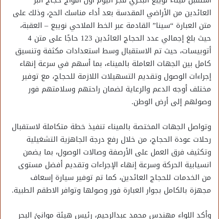
استقبل ميناء نويبع البحري فجر اليوم أول أفواج حجاج البر
العائدين من الأراضي المقدسة بعد أداء مناسك الحج، وذلك على
متن العبارة “سينا” القادمة عبر الخط الملاحي نويبع – العقبة،
حيث بلغ إجمالي عدد الحجاج العائدين 123 حاجًا على متن 4
أتوبيسات، حيث تم الاستقبال وسط استعدادات مكثفة وتنسيق
كامل بين الجهات العاملة بالميناء، بما أسهم في سرعة إنهاء
إجراءات الوصول وتقديم التسهيلات اللازمة للحجاج، مع توفير
مختلف أوجه الدعم والرعاية لضمان راحتهم وسلامتهم فور
وصولهم إلى أرض الوطن.
وتواصل الجهات المختصة بالميناء تنفيذ خطة متكاملة لاستقبال
رحلات عودة الحجاج، من خلال رفع درجة الجاهزية التشغيلية
وتكثيف فرق العمل على الأرصفة وصالات الوصول، بما يضمن
انسيابية الحركة وسرعة إنهاء الإجراءات وتقديم أفضل مستوى
من الخدمات للحجاج العائدين، كما تم توفير سيارة إسعاف
مجهزة بالكامل بجوار العبارة فور وصولها وتوافر الاطقم الطبية.
وأكد اللواء مهندس محمد عبدالرحيم، رئيس هيئة موانئ البحر