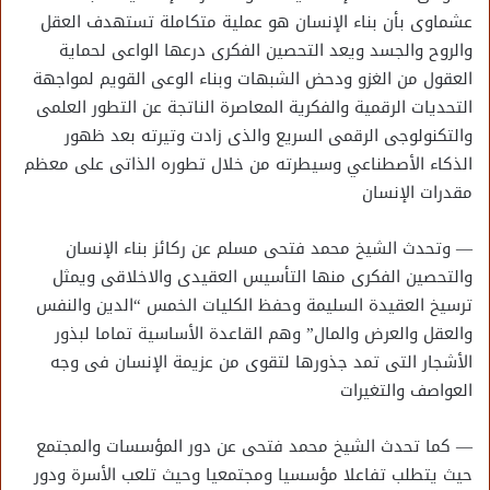
عشماوى بأن بناء الإنسان هو عملية متكاملة تستهدف العقل
والروح والجسد ويعد التحصين الفكرى درعها الواعى لحماية
العقول من الغزو ودحض الشبهات وبناء الوعى القويم لمواجهة
التحديات الرقمية والفكرية المعاصرة الناتجة عن التطور العلمى
والتكنولوجى الرقمى السريع والذى زادت وتيرته بعد ظهور
الذكاء الأصطناعي وسيطرته من خلال تطوره الذاتى على معظم
مقدرات الإنسان
— وتحدث الشيخ محمد فتحى مسلم عن ركائز بناء الإنسان
والتحصين الفكرى منها التأسيس العقيدى والاخلاقى ويمثل
ترسيخ العقيدة السليمة وحفظ الكليات الخمس “الدين والنفس
والعقل والعرض والمال” وهم القاعدة الأساسية تماما لبذور
الأشجار التى تمد جذورها لتقوى من عزيمة الإنسان فى وجه
العواصف والتغيرات
— كما تحدث الشيخ محمد فتحى عن دور المؤسسات والمجتمع
حيث يتطلب تفاعلا مؤسسيا ومجتمعيا وحيث تلعب الأسرة ودور