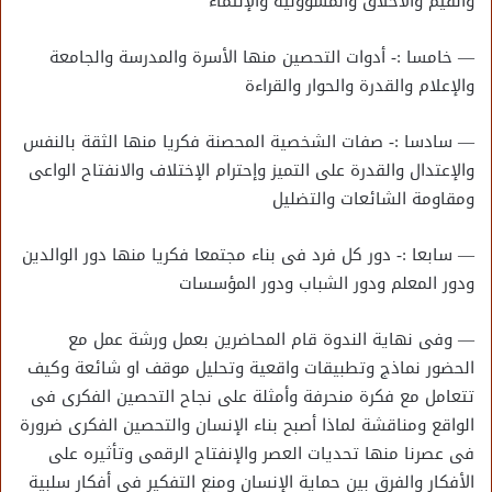
والقيم والأخلاق والمسؤولية والإنتماء
— خامسا :- أدوات التحصين منها الأسرة والمدرسة والجامعة
والإعلام والقدرة والحوار والقراءة
— سادسا :- صفات الشخصية المحصنة فكريا منها الثقة بالنفس
والإعتدال والقدرة على التميز وإحترام الإختلاف والانفتاح الواعى
ومقاومة الشائعات والتضليل
— سابعا :- دور كل فرد فى بناء مجتمعا فكريا منها دور الوالدين
ودور المعلم ودور الشباب ودور المؤسسات
— وفى نهاية الندوة قام المحاضرين بعمل ورشة عمل مع
الحضور نماذج وتطبيقات واقعية وتحليل موقف او شائعة وكيف
تتعامل مع فكرة منحرفة وأمثلة على نجاح التحصين الفكرى فى
الواقع ومناقشة لماذا أصبح بناء الإنسان والتحصين الفكرى ضرورة
فى عصرنا منها تحديات العصر والإنفتاح الرقمى وتأثيره على
الأفكار والفرق بين حماية الإنسان ومنع التفكير فى أفكار سلبية