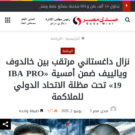
تداول 14 ألف طن و681 شاحنة بضائع عامة ومتنوعة بموانئ البحر الأحمر
بحث
الق
عن
الرئيسية
/
الرياضة
الرياضة
نزال داغستاني مرتقب بين خالدوف
ويالييف ضمن أمسية «IBA PRO
19» تحت مظلة الاتحاد الدولي
للملاكمة
صدى مصر 3
يونيو 2, 2026
677
دقيقة واحدة