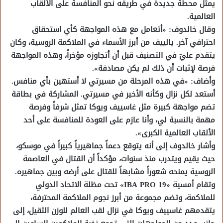
يمثل محطة جديدة في طريقه نحو المنافسة على الألقاب
العالمية.
وقال خالدوف: «أتعامل مع هذه المواجهة كأي استحقاق
احترافي آخر. يالييف من أبرز الأسماء في الملاكمة الروسية، وكان
يتقدم عليّ في التصنيف قبل أن أتجاوزه مؤخراً، وهذه المواجهة
فرصة لإثبات أن ذلك لم يكن مصادفة».
وأضاف: «في هذه المرحلة من مسيرتي لا أستهين بأي منافس.
أستعد لكل نزال وكأنه الأخير في مسيرتي. المشاركة في بطاقة
تضم مواجهة كبيرة مثل غاسييف ويوكا تمثل شرفاً وفرصة
مهمة بالنسبة لي، وأنا عازم على العودة للمنافسة على أحد
الألقاب العالمية الكبرى».
وأشار خالدوف إلى أنه يتوقع دعماً جماهيرياً كبيراً في موسكو،
حيث يقيم ويتدرب منذ سنوات، مؤكداً أن القتال في العاصمة
الروسية يمنحه شعوراً مشابهاً للقتال على أرضه وبين جماهيره.
وتقام أمسية «IBA PRO 19» تحت مظلة الاتحاد الدولي
للملاكمة، وتضم مجموعة من أبرز نجوم الملاكمة المحترفة،
يتقدمهم غاسييف ويوكا في نزال لقب العالم للوزن الثقيل، إلى