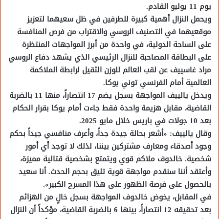
يوم 11 يوليو القادم.
ويحمل النزال أهمية كبيرة للطرفين في ظل سعيهما لتعزيز
موقعيهما في التصنيف الروسي والاقتراب من فرص المنافسة
على الساحة الدولية، في واحدة من أبرز المواجهات المنتظرة
على البطاقة المصاحبة للنزال الرئيسي الذي يشهد دفاع الروسي
مراد غاسييف عن لقب العالم للوزن الثقيل لرابطة الملاكمة
العالمية أمام الفرنسي توني يوكا.
ويدخل يالييف المواجهة بسجل يضم 17 انتصاراً، منها 11 بالضربة
القاضية، مقابل هزيمة واحدة فقط جاءت أمام يوكا بقرار الحكام
بعد 10 جولات في باريس خلال مايو 2025.
وقال يالييف: «أشعر بحالة جيدة جداً، وأعرف منافسي جيداً بحكم
وجود أصدقاء ومعارف مشتركين بيننا، لذلك لا توجد أي أمور
شخصية. خالدوف ملاكم قوي ويتمتع بشخصية قتالية مميزة،
وأعتقد أننا سنقدم مواجهة قوية تليق بحجم الحدث. أنا سعيد
بالحصول على فرصة الظهور على هذا المسرح الكبير».
في المقابل، يخوض خالدوف المواجهة بسجل خالٍ من الهزائم
بعد تحقيقه 12 انتصاراً، بينها 6 بالضربة القاضية، مؤكداً أن النزال