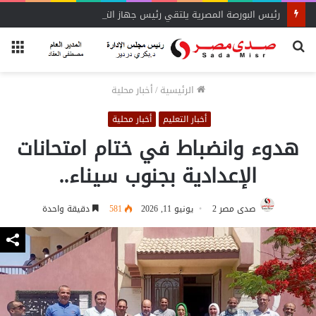
رئيس البورصة المصرية يلتقي رئيس جهاز التمثيل التجاري
بحث
الق
عن
الرئيسية
/
أخبار محلية
أخبار التعليم
أخبار محلية
هدوء وانضباط في ختام امتحانات
الإعدادية بجنوب سيناء..
صدى مصر 2
يونيو 11, 2026
581
دقيقة واحدة