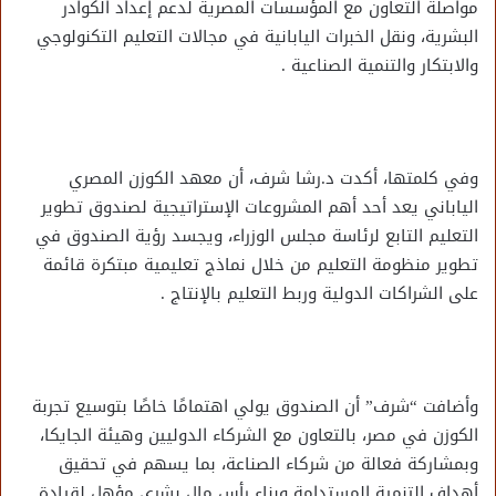
مواصلة التعاون مع المؤسسات المصرية لدعم إعداد الكوادر
البشرية، ونقل الخبرات اليابانية في مجالات التعليم التكنولوجي
والابتكار والتنمية الصناعية .
وفي كلمتها، أكدت د.رشا شرف، أن معهد الكوزن المصري
الياباني يعد أحد أهم المشروعات الإستراتيجية لصندوق تطوير
التعليم التابع لرئاسة مجلس الوزراء، ويجسد رؤية الصندوق في
تطوير منظومة التعليم من خلال نماذج تعليمية مبتكرة قائمة
على الشراكات الدولية وربط التعليم بالإنتاج .
وأضافت “شرف” أن الصندوق يولي اهتمامًا خاصًا بتوسيع تجربة
الكوزن في مصر، بالتعاون مع الشركاء الدوليين وهيئة الجايكا،
وبمشاركة فعالة من شركاء الصناعة، بما يسهم في تحقيق
أهداف التنمية المستدامة وبناء رأس مال بشري مؤهل لقيادة