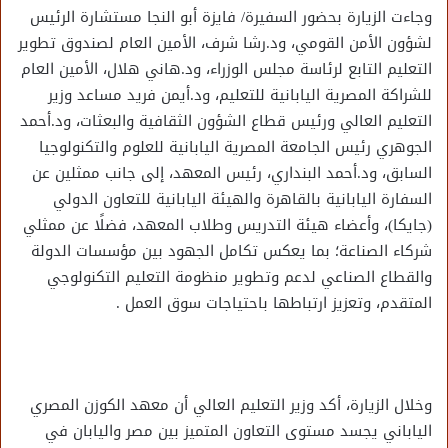
وجاءت الزيارة بحضور السفيرة/ فايزة أبو النجا مستشارة الرئيس
لشؤون الأمن القومي، ود.رشا شرف، الأمين العام لصندوق تطوير
التعليم التابع لرئاسة مجلس الوزراء، ود.هاني هلال، الأمين العام
للشراكة المصرية اليابانية للتعليم، ود.أيمن فريد مساعد وزير
التعليم العالي ورئيس قطاع الشؤون الثقافية والبعثات، ود.أحمد
الجوهري رئيس الجامعة المصرية اليابانية للعلوم والتكنولوجيا
السابق، ود.أحمد البنداري، رئيس المعهد، إلى جانب ممثلين عن
السفارة اليابانية بالقاهرة والهيئة اليابانية للتعاون الدولي
(جايكا)، وأعضاء هيئة التدريس وطلاب المعهد، فضلًا عن ممثلي
شركاء الصناعة؛ بما يعكس تكامل الجهود بين مؤسسات الدولة
والقطاع الصناعي لدعم وتطوير منظومة التعليم التكنولوجي
المتقدم، وتعزيز ارتباطها باحتياجات سوق العمل .
وخلال الزيارة، أكد وزير التعليم العالي أن معهد الكوزن المصري
الياباني يجسد مستوى التعاون المتميز بين مصر واليابان في