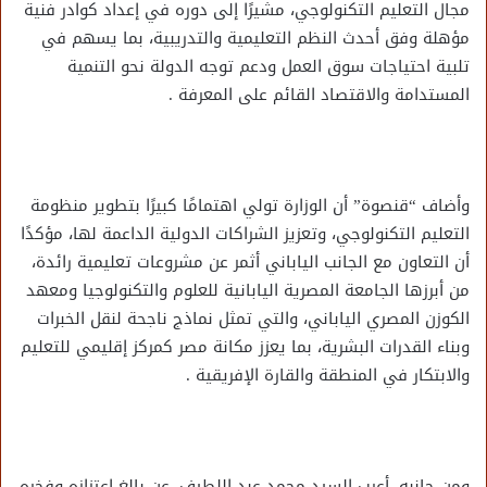
مجال التعليم التكنولوجي، مشيرًا إلى دوره في إعداد كوادر فنية
مؤهلة وفق أحدث النظم التعليمية والتدريبية، بما يسهم في
تلبية احتياجات سوق العمل ودعم توجه الدولة نحو التنمية
المستدامة والاقتصاد القائم على المعرفة .
وأضاف “قنصوة” أن الوزارة تولي اهتمامًا كبيرًا بتطوير منظومة
التعليم التكنولوجي، وتعزيز الشراكات الدولية الداعمة لها، مؤكدًا
أن التعاون مع الجانب الياباني أثمر عن مشروعات تعليمية رائدة،
من أبرزها الجامعة المصرية اليابانية للعلوم والتكنولوجيا ومعهد
الكوزن المصري الياباني، والتي تمثل نماذج ناجحة لنقل الخبرات
وبناء القدرات البشرية، بما يعزز مكانة مصر كمركز إقليمي للتعليم
والابتكار في المنطقة والقارة الإفريقية .
ومن جانبه، أعرب السيد محمد عبد اللطيف، عن بالغ اعتزازه وفخره