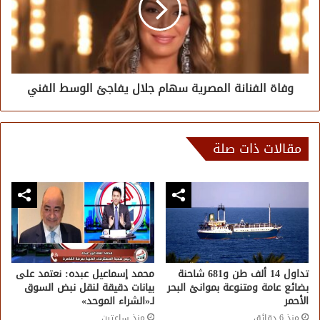
وفاة الفنانة المصرية سهام جلال يفاجئ الوسط الفني
مقالات ذات صلة
تداول 14 ألف طن و681 شاحنة
محمد إسماعيل عبده: نعتمد على
بضائع عامة ومتنوعة بموانئ البحر
بيانات دقيقة لنقل نبض السوق
الأحمر
لـ«الشراء الموحد»
منذ 6 دقائق
منذ ساعتين