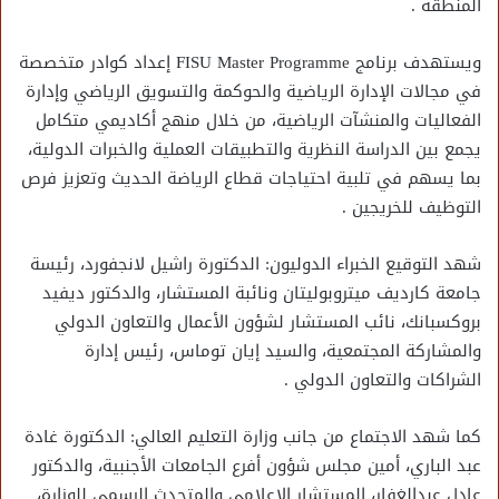
المنطقة .
ويستهدف برنامج FISU Master Programme إعداد كوادر متخصصة
في مجالات الإدارة الرياضية والحوكمة والتسويق الرياضي وإدارة
الفعاليات والمنشآت الرياضية، من خلال منهج أكاديمي متكامل
يجمع بين الدراسة النظرية والتطبيقات العملية والخبرات الدولية،
بما يسهم في تلبية احتياجات قطاع الرياضة الحديث وتعزيز فرص
التوظيف للخريجين .
شهد التوقيع الخبراء الدوليون: الدكتورة راشيل لانجفورد، رئيسة
جامعة كارديف ميتروبوليتان ونائبة المستشار، والدكتور ديفيد
بروكسبانك، نائب المستشار لشؤون الأعمال والتعاون الدولي
والمشاركة المجتمعية، والسيد إيان توماس، رئيس إدارة
الشراكات والتعاون الدولي .
كما شهد الاجتماع من جانب وزارة التعليم العالي: الدكتورة غادة
عبد الباري، أمين مجلس شؤون أفرع الجامعات الأجنبية، والدكتور
عادل عبدالغفار، المستشار الإعلامي والمتحدث الرسمي للوزارة،