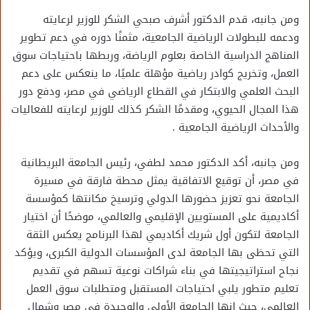
ومن جانبه، قدم الدكتور أشرف صبحي الشكر للوزير لرعايته
ودعمه للبطولات الرياضية الجامعية، مثمنًا دوره في دعم تطوير
المناهج الدراسية الخاصة بعلوم الرياضة، وربطها باحتياجات سوق
العمل، وتخريج كوادر رياضية مؤهلة علميًا، ما ينعكس على دعم
البحث العلمي والابتكار في القطاع الرياضي في مصر، ودفع دور
هذا المجال الحيوي، ومقدمًا الشكر كذلك للوزير لرعايته للفعاليات
والأحداث الرياضية الجامعية .
ومن جانبه، أكد الدكتور محمد لطفي، رئيس الجامعة البريطانية
في مصر، أن توقيع الاتفاقية يمثل محطة فارقة في مسيرة
الجامعة نحو تعزيز حضورها الدولي وترسيخ مكانتها كمؤسسة
أكاديمية على المستويين الإقليمي والعالمي، موضحًا أن اختيار
الجامعة لتكون أول شريك أكاديمي لهذا البرنامج يعكس الثقة
التي تحظى بها الجامعة لدى المؤسسات الدولية الكبرى، ويؤكد
نجاح استراتيجيتها في بناء شراكات نوعية تسهم في تقديم
تعليم متطور يلبي احتياجات المستقبل ومتطلبات سوق العمل
العالمي، حيث إنها الجامعة الأولى والوحيدة في مصر وشمال