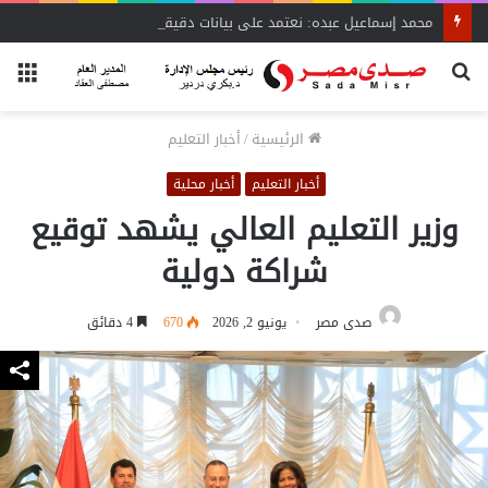
محمد إسماعيل عبده: نعتمد على بيانات دقيقة لنقل نبض السوق لـ«الشراء الموحد»
بحث
الق
عن
الرئيسية
/
أخبار التعليم
أخبار التعليم
أخبار محلية
وزير التعليم العالي يشهد توقيع
شراكة دولية
صدى مصر
يونيو 2, 2026
670
4 دقائق