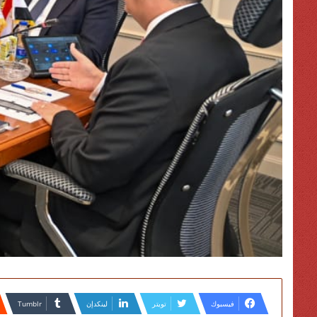
فيسبوك
تويتر
لينكدإن