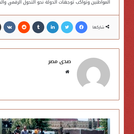
المواطنين وتواكب توجهات الدولة نحو التحول الرقمي وال
فيسبوك
تويتر
لينكدإن
شاركها
صدى مصر
موقع
الويب