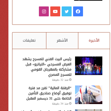
فيسبوك
تويتر
يوتيوب
انستقرام
الأخيرة
الأشهر
تعليقات
رئيس البيت الفني للمسرح يشهد
العرض المسرحي «التياترو» قبل
مشاركته بالمهرجان القومي
للمسرح المصري
منذ 32 دقيقة
“الرقابة المالية” تقرر مد فترة
توفيق أوضاع صناديق التأمين
الخاصة حتى 31 ديسمبر المقبل
منذ 34 دقيقة