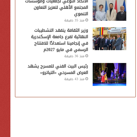
الاتحاد النوعي لجمعيات ومؤسسات
المجتمع الأهلي لتعزيز التعاون
التنموي
منذ 35 دقيقة
وزير الثقافة يتفقد التشطيبات
النهائية لفرع جامعة الإسكندرية
في إنجامينا استعدادًا للافتتاح
الرسمي في مايو 2027م
منذ 36 دقيقة
رئيس البيت الفني للمسرح يشهد
العرض المسرحي «التياترو»
منذ 43 دقيقة