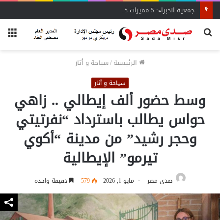
جمعية الخبراء: 5 مميزات ضريبية في مبادرة «مزرعتك في مصر»
بحث
الق
عن
الرئيسية
/
سياحة و أثار
سياحة و أثار
وسط حضور ألف إيطالي .. زاهي
حواس يطالب باسترداد “نفرتيتي
وحجر رشيد” من مدينة “أكوي
تيرمو” الإيطالية
صدى مصر
مايو 1, 2026
579
دقيقة واحدة