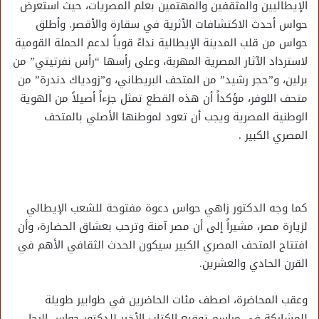
الإيطاليين والمثقفين والمهتمين بعلم المصريات، حيث استعرض
حواس أحدث الاكتشافات الأثرية في سقارة والأقصر. وأطلق
حواس من قلب المدينة الإيطالية نداءً قوياً لدعم الحملة القومية
لاسترداد الآثار المصرية المهربة، وعلى رأسها “رأس نفرتيتي” من
برلين، و”حجر رشيد” من المتحف البريطاني، و”زودياك دندرة” من
متحف اللوفر، مؤكداً أن هذه القطع تمثل جزءاً أصيلاً من الهوية
الوطنية المصرية ويجب أن تعود لموطنها الأصلي بالمتحف
المصري الكبير .
كما وجه الدكتور زاهي حواس دعوة مفتوحة للشعب الإيطالي
لزيارة مصر، مشيراً إلى أن مصر آمنة وترحب بعشاق الحضارة، وأن
افتتاح المتحف المصري الكبير سيكون الحدث الثقافي الأهم في
القرن الحادي والعشرين.
وعقب المحاضرة، اصطف مئات الحاضرين في طوابير طويلة
للمشاركة في مراسم توقيع الكتاب الأخير للدكتور حواس الرجل