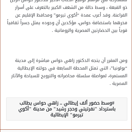
ذو القبعة ، وسط حالة من الشغف الكبير بالتعرف على أسرار
الفراعنة. وقد أعرب عمدة “أكوي تيرمو” ومحافظ الإقليم عن
فخرهما باستضافة حواس، مؤكدين أن وجوده يمثل جسراً ثقافياً
قوياً بين الحضارتين المصرية والرومانية .
ومن المقرر أن يتجه الدكتور زاهي حواس مباشرة إلى مدينة
“بولونيا”، التي تمثل المحطة السابعة في جولته الإيطالية
المستمرة، لمواصلة سلسلة محاضراته والترويج للسياحة والآثار
المصرية .
وسط حضور ألف إيطالي .. زاهي حواس يطالب
باسترداد "نفرتيتي وحجر رشيد" من مدينة "أكوي
تيرمو" الإيطالية