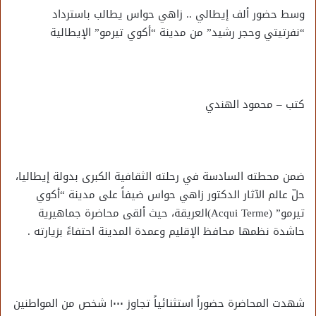
وسط حضور ألف إيطالي .. زاهي حواس يطالب باسترداد
“نفرتيتي وحجر رشيد” من مدينة “أكوي تيرمو” الإيطالية
كتب – محمود الهندي
ضمن محطته السادسة في رحلته الثقافية الكبرى بدولة إيطاليا،
حلّ عالم الآثار الدكتور زاهي حواس ضيفاً على مدينة “أكوي
تيرمو” (Acqui Terme)العريقة، حيث ألقى محاضرة جماهيرية
حاشدة نظمها محافظ الإقليم وعمدة المدينة احتفاءً بزيارته .
شهدت المحاضرة حضوراً استثنائياً تجاوز ١٠٠٠ شخص من المواطنين