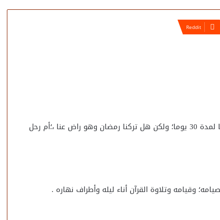
فهاهو رمضان قد فارقنا بعد أن حل ضيفا عزيزا؛ غاليا علينا لمدة 30 يوما؛ ولكن هل تركنا رمضان وهو راض عنا ،؛أم رحل
يامه؛ وقيامه وتلاوة القرآن أناء ليله وأطراف نهاره .