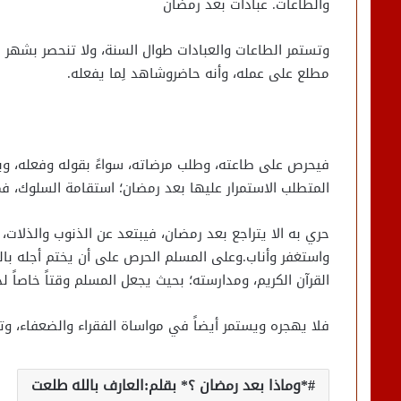
والطاعات. عبادات بعد رمضان
وتستمر الطاعات والعبادات طوال السنة، ولا تنحصر بشهر ر
مطلع على عمله، وأنه حاضروشاهد لِما يفعله.
فيحرص على طاعته، وطلب مرضاته، سواءً بقوله وفعله، وبسر
المتطلب الاستمرار عليها بعد رمضان؛ استقامة السلوك،
حري به الا يتراجع بعد رمضان، فيبتعد عن الذنوب والذلات، 
واستغفر وأناب.وعلى المسلم الحرص على أن يختم أجله بالخ
القرآن الكريم، ومدارسته؛ بحيث يجعل المسلم وقتاً خاصاً ل
فلا يهجره ويستمر أيضاً في مواساة الفقراء والضعفاء، و
*وماذا بعد رمضان ؟* بقلم:العارف بالله طلعت