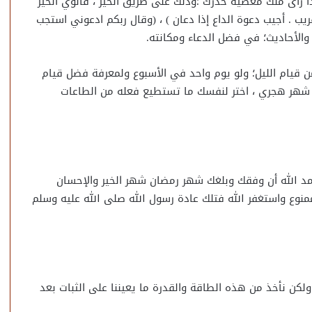
ا رأى منك معصية حذرك ؛ودلك على طريق الخير ، فانوي الخير
ب . أجيب دعوة الداع إذا دعان ) ، (وقال ربكم ادعوني استجب
 والأحاديث؛ في فضل الدعاء ومكانته.
 قيام الليل؛ ولو يوم واحد في الأسبوع ولمعرفة فضل قيام
ل شهر هجري ، اختر لنفسك ما تستطيع فعله من الطاعات
حمد الله أن وفقك وبلغك شهر رمضان شهر الخير والإحسان
وع واستغفر الله فتلك عادة رسول الله صلى الله عليه وسلم
كن نأخذ من هذه الطاقة والقدرة ما يعيننا على الثبات بعد