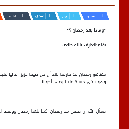
فيسبوك
تويتر
لينكدإن
*وماذا بعد رمضان ؟*
بقلم:العارف بالله طلعت
وهو يبكي حسرة علينا وعلى أحوالنا …
نسأل الله أن يتقبل منا رمضان ؛كما بلغنا رمضان ووفقنا لص