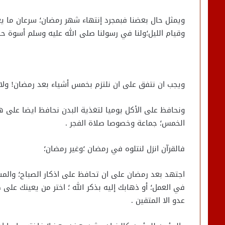
ويمثل حال بعضنا فبمجرد إنتهاء شهر رمضان؛ سرعان ما 
وقيام الليل؛ولنا في رسولنا صلى الله عليه وسلم أسوة ح
ويجب ان نتفق على ان نلتزم بخمس أشياء بعد رمضان! ولا 
ونحافظ على الأكل يوميا لتغذية البدن نحافظ ايضا على ه
الخمس؛ جماعة وخصوصا صلاة الفجر .
فالقرآن انزل لنتلوه في رمضان ؛وغير رمضان؛
اجتهد بعد رمضان على ان تحافظ على اذكار الصباح؛ والمسا
في العمل؛ أو ذهابك إليه بذكر الله ؛ اختر من يعينك على 
عدو الا المتقين .