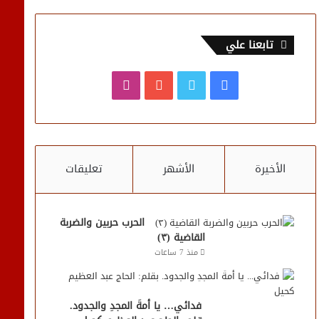
تابعنا علي
فيسبوك
تويتر
يوتيوب
انستقرام
الأخيرة
الأشهر
تعليقات
الحرب حربين والضربة
القاضية (٣)
منذ 7 ساعات
فدائي… يا أمةَ المجدِ والجدود.