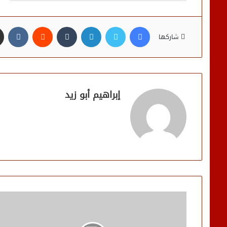
فيسبوك
تويتر
لينكدإن
شاركها
إبراهيم أبو زيد