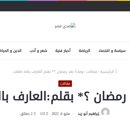
سياسة و اقتصاد
الرياضة
أحبار فنية
شعر و أدب
الدين و الحياة
الرئيسية
/
مقالات
/
وماذا بعد رمضان ؟* بقلم:العارف بالله طلعت
مقالات
 رمضان ؟* بقلم:العارف با
إبراهيم أبو زيد
مايو 6, 2022
131
2 دقائق