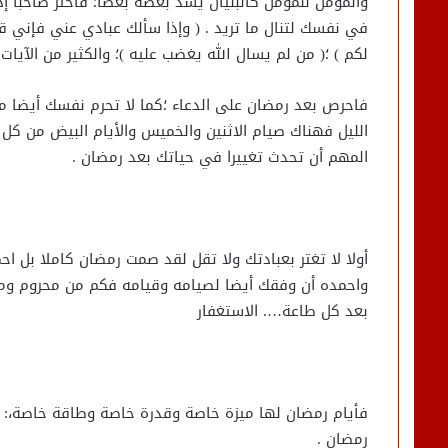
والمؤمن للمؤمن كالبنيان يشد بعضه بعضا؛ فاختر صاحبا إذ
في نفسك لتنال ما تريد . ( وإذا سألك عبادي عني فإني قري
لكم ) ؛( من لم يسال الله يغضب عليه )؛ والكثير من الآيات
فاحرص بعد رمضان على الدعاء ؛كما لا تحرم نفسك أيضا من
الليل فهناك صيام الاثنين والخميس والأيام البيض من ك
المهم أن تحدث تغييرا في حياتك بعد رمضان .
أولا لا تغتر بعبادتك ولا تقل لقد صمت رمضان كاملا بل ا
واحمده أن وفقك أيضا لصيامه وقيامه فكم من محروم وممن
بعد كل طاعة…. الاستغفار
فأيام رمضان لها ميزة خاصة وقدرة خاصة وطاقة خاصة،: ول
رمضان .