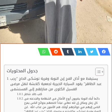
جدول المحتويات
يستيقظ مع أذان الفج إبن النوبة وقرية توشكى الحاج “رجب
عبد الظاهر” يقود السيارة الخيرية لجمعية كلابشة لنقل مرضى
الغسيل الكلوى من منازلهم إلى المستشفى
كتب خالد شاطر
دائما أبناء النوبة يضربون أروع الأمثال فى الشهامة والجدعنه فى
كل زمان ومكان إن لله تعالى عباداً اختصهم بحوائج الناس يفزع
الناس إليهم في حوائجهم أولئك هم الآمنون من عذاب الله ..ابن
النوبة وقرية توشكي وكلابشه و مصمص الحاج “رجب عبد الظاهر”