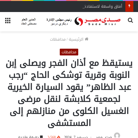
أفاق واسعة لاستفادة المغتربين من الأنشطة المالية غير المصرفية
بحث
الق
عن
الرئيسية
/
محافظات
محافظات
يستيقظ مع أذان الفجر ويصلى إبن
النوبة وقرية توشكى الحاج “رجب
عبد الظاهر” يقود السيارة الخيرية
لجمعية كلابشة لنقل مرضى
الغسيل الكلوى من منازلهم إلى
المستشفى
صدى مصر
ديسمبر 7, 2024
2٬568
دقيقة واحدة