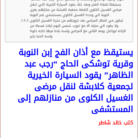
يستيقظ لصلاة الفجر وبعد ذلك يقود السيارة الخيرية التي تنقل
مرضي الغسيل الكلوي التابعة جمعية كلابشة من منازلهم بقرى
النوبة الي وحدة الغسيل الكلوي بمستشفي نصر النوبة .
ليكون في انتظار المرضي بعد خروجهم من حجرة الغسيل الكلوى
ولا يعود الي منزله الا مع غروب شمس اليوم لياخذ قسطا من
الراحه ليواصل يومه التالي مع المرضي ولسه بلدنا فيها حاجه حلوة
ولسه الدنيا بخير
يستيقظ مع أذان الفج إبن النوبة
وقرية توشكى الحاج “رجب عبد
الظاهر” يقود السيارة الخيرية
لجمعية كلابشة لنقل مرضى
الغسيل الكلوى من منازلهم إلى
المستشفى
كتب خالد شاطر