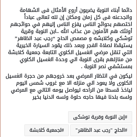
دائما أبناء النوبة يضربون أروع الأمثال فى الشهامة
والجدعنه فى كل زمان ومكان إن لله تعالى عباداً
اختصهم بحوائج الناس يفزع الناس إليهم في حوائجهم
أولئك هم الآمنون من عذاب الله ..ابن النوبة وقرية
توشكي وكلابشه و مصمص الحاج “رجب عبد الظاهر”
يستيقظ لصلاة الفجر وبعد ذلك يقود السيارة الخيرية
التي تنقل مرضي الغسيل الكلوي التابعة جمعية كلابشة
من منازلهم بقرى النوبة الي وحدة الغسيل الكلوي
بمستشفي نصر النوبة .
ليكون في انتظار المرضي بعد خروجهم من حجرة الغسيل
الكلوى ولا يعود الي منزله الا مع غروب شمس اليوم
لياخذ قسطا من الراحه ليواصل يومه التالي مع المرضي
ولسه بلدنا فيها حاجه حلوة ولسه الدنيا بخير
إبن النوبة وقرية توشكى
الحاج "رجب عبد الظاهر"
لجمعية كلابشة