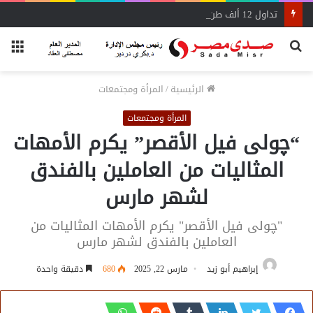
تداول 12 ألف طن و625 شاحنة بضائع عامة ومتنوعة بموانئ البحر الأحمر
بحث
الق
عن
الرئيسية
/
المرأة ومجتمعات
المرأة ومجتمعات
“چولى فيل الأقصر” يكرم الأمهات
المثاليات من العاملين بالفندق
لشهر مارس
"چولى فيل الأقصر" يكرم الأمهات المثاليات من
العاملين بالفندق لشهر مارس
إبراهيم أبو زيد
مارس 22, 2025
680
دقيقة واحدة