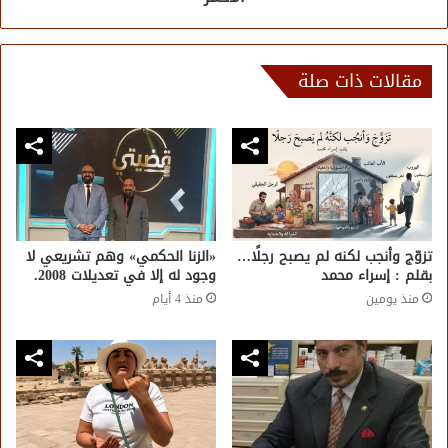
مقالات ذات صلة
تزوّج وأنجب لكنه لم يصبح رجلًا…
«الزنا الحكمي» وهم تشريعي لا
بقلم : إسراء محمد
وجود له إلا في تعديلات 2008.
منذ يومين
منذ 4 أيام