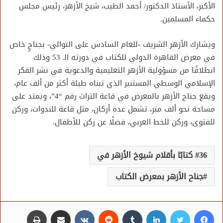
الأكبر، الأستاذ الدكتور/ أحمد الطيب، شيخ الأزهر، رئيس مجلس
حكماء المسلمين.
ويشارك الأزهر الشريف -للعام السادس على التوالي- بجناحٍ خاص
في معرض القاهرة الدولي للكتاب في دورته الـ 53 وذلك
انطلاقًا من مسؤولية الأزهر التعليمية والدعوية في نشر الفكر
الإسلامي الوسطي المستنير الذي تبناه طيلة أكثر من ألف عام،
ويقع جناح الأزهر بالمعرض في قاعة التراث رقم “4”، ويمتد على
مساحة نحو ألف متر، تشمل عدة أركان، مثل قاعة للندوات، وركن
للفتوى، وركن للخط العربي، فضلًا عن ركن للأطفال.
36 كتابًا بأقلام شيوخ الأزهر في
جناح الأزهر بمعرض الكتاب
فيسبوك
تويتر
لينكدإن
مشاركة عبر البريد
طباعة