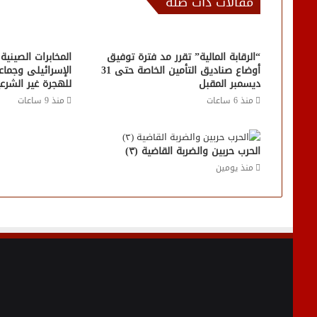
مقالات ذات صلة
“الرقابة المالية” تقرر مد فترة توفيق
المخابرات الصين
أوضاع صناديق التأمين الخاصة حتى 31
الإسرائيلى وجماعة
ديسمبر المقبل
للهجرة غير الشرع
منذ 6 ساعات
منذ 9 ساعات
الحرب حربين والضربة القاضية (٣)
منذ يومين