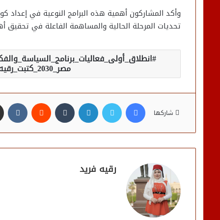
وأكد المشاركون أهمية هذه البرامج النوعية في إعداد كوا
تحديات المرحلة الحالية والمساهمة الفاعلة في تحقيق أه
انطلاق_أولى_فعاليات_برنامج_السياسة_والفك
مصر_2030_كتبت_رقيه_فريد_لجريدة_صدى_مصر
فيسبوك
تويتر
لينكدإن
شاركها
رقيه فريد