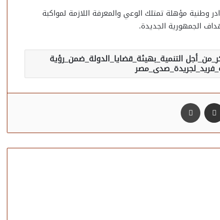
در وطنية مؤهلة تمتلك الوعي والمعرفة اللازمة لمواكبة
داف الجمهورية الجديدة.
ر_من_أجل التنمية_بهيئة_قضايا_الدولة_ضمن_رؤية
مشاركة عبر البريد
طباعة