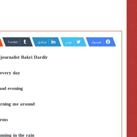
فيسبوك
تويتر
لينكدإن
journalist Bakri Dardir
 every day
and evening
turning me around
arms
unning in the rain