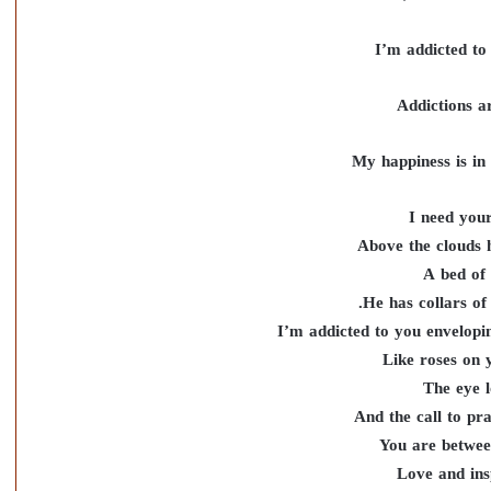
I’m addicted to
Addictions ar
My happiness is in
I need your
Above the clouds 
A bed of 
He has collars of
I’m addicted to you envelop
Like roses on 
The eye 
And the call to pra
You are between
Love and ins