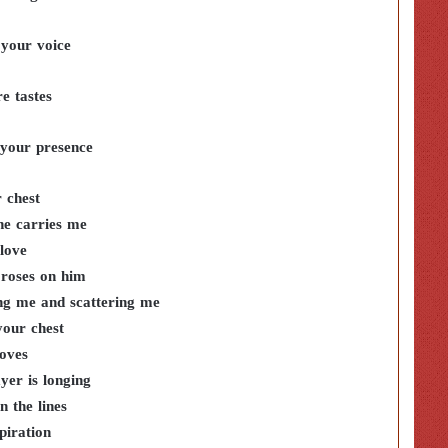
 your voice
e tastes
 your presence
 chest
he carries me
love
 roses on him.
ing me and scattering me
your chest
loves
yer is longing
 the lines
piration