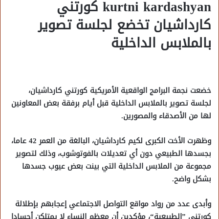
kurtni kardashyan كورتني
كارداشيان تخضع لجلسة تصوير
بالملابس الداخلية
خضعت نجمة البرامج الواقعية الأمريكية كورتني كارداشيان،
لجلسة تصوير بالملابس الداخلية قبل أيام برفقة بعض المعاونين
لها من الأصدقاء والمصورين.
وظهرت الأخت الكبرى لكيم كارداشيان، البالغة من العمر 42 عاما،
بجسدها الطبيعي دون أي تعديلات بالفوتوشوب، وذلك لتصوير
مجموعة من الملابس الداخلية التي بينت بعض عيوب جسدها
بشكل واضح.
وأبدى عدد من رواد مواقع التواصل الاجتماعي إعجابهم بإطلالة
كورتني ”الطبيعية“، مؤكدين أن معظم النساء لا يمتلكن أجسادا