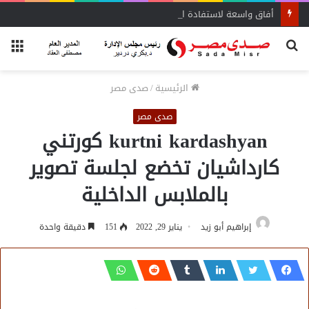
أفاق واسعة لاستفادة المغتربين من الأنشطة المالية غير المصرفية
بحث
الق
عن
الرئيسية
/
صدى مصر
صدى مصر
kurtni kardashyan كورتني
كارداشيان تخضع لجلسة تصوير
بالملابس الداخلية
إبراهيم أبو زيد
يناير 29, 2022
151
دقيقة واحدة