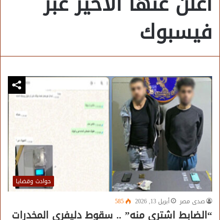
أعلن عنها الاخير عبر
فيسبوك
حوادث وقضايا
صدى مصر
أبريل 13, 2026
585
“الضابط اشتري منه” .. سقوط دليفري المخدرات