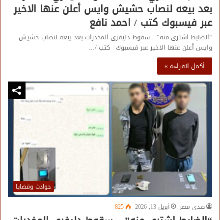
بعد بيعه لنصاب حشيش وايس أعلن عنها الاخير
عبر فيسبوك كتب / احمد نافع
“الضابط اشتري منه” .. سقوط دليفري المخدرات بعد بيعه لنصاب حشيش
وايس أعلن عنها الاخير عبر فيسبوك كتب /…
أكمل القراءة »
حوادث وقضايا
صدى مصر
أبريل 13, 2026
825