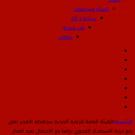
المرأة ومجتمعات
سياحة و أثار
طب وصحة
مقالات
الوضع
إضافة
المظلم
عمود
تسجيل
جانبي
الدخول
انستقرام
يوتيوب
تويتر
فيسبوك
الرئيسية
/
الهيئة العامة للرعاية الصحية بمحافظه الاقصر تعلن
رفع درجة الاستعداد القصوي تزامنا مع الاحتفال بعيد الفطر