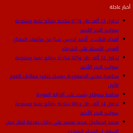
أخبار عاجلة
تداول 13 ألف طن و677 شاحنة بضائع عامة ومتنوعة
بموانئ البحر الأحمر
أهداء النائب د. أحمد إدريس عددًا من مؤلفات المفكر
العربي الأستاذ علي الشرفاء
تداول 12 ألف طن و625 شاحنة بضائع عامة ومتنوعة
بموانئ البحر الأحمر
محاضرة مفتي الجمهورية «مسك ختام» فعاليات الفوج
الأول
محافظ سوهاج يشدد على الإزالة الفورية
تداول 14 ألف طن و681 شاحنة بضائع عامة ومتنوعة
بموانئ البحر الأحمر
محمد إسماعيل عبده: نعتمد على بيانات دقيقة لنقل نبض
السوق لـ«الشراء الموحد»