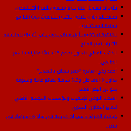
كاي إنترناشونال تشيد بقوة سوق السيارات المصري
محمد العرجاوي: تطوير التدريب الجمركي ركيزة لرفع
كفاءة المستخلصين
القاهرة تستضيف أول ملتقى دولي في أفريقيا لمناقشة
تأثيرات تغير المناخ
الذهب المحلي يتداول بخصم 15 جنيهًا مقارنة بالسعر
العالمي..
أحمد زكي: مبادرة “مصر تنطلق بالتصدير”
تداول 9 آلاف طن و513 شاحنة بضائع عامة ومتنوعة
بموانئ البحر الأحمر
الاتحاد النوعي لجمعيات ومؤسسات المجتمع الأهلي
لتعزيز التعاون التنموي
جمعية الخبراء: 5 مميزات ضريبية في مبادرة «مزرعتك في
مصر»