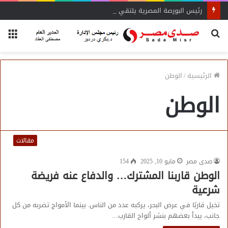
رئيس البورصة المصرية يلتقي رئيس جهاز التمثيل التجاري
بحث
الق
عن
الرئيسية
/
الوطن
الوطن
مقالات
صدى مصر
مايو 10, 2025
154
الوطن قاربنا المشترك… والدفاع عنه فريضة
شرعية
تخيل قاربًا في عرض البحر، يركبه عدد من الناس. بينما الأمواج تضربه من كل
جانب، يبدأ بعضهم بنشر ألواح القارب…