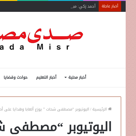
أحمد زكي: مبادرة “مصر تنطلق بالتصدير”
أخبار عاجلة
أخبار محلية
أخبار التعليم
حوادث وقضايا
الرئيسية
/
اليوتيوبر “مصطفى شحات ” يوزع ألعابا وهدايا على أ
اليوتيوبر “مصطفى شح