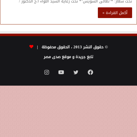
تحت شعار: *"تعالى السويس"* تحت رعاية السيد اللواء أ.ح الدكتور /
أكمل القراءة »
© حقوق النشر 2013 ، الحقوق محفوظة |
تابع جريدة و موقع صدى مصر
فيسبوك
تويتر
يوتيوب
انستقرام