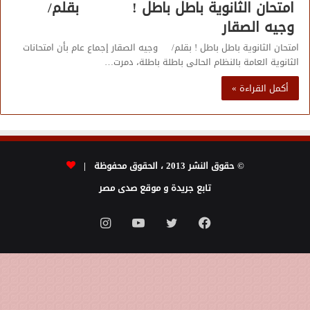
امتحان الثانوية باطل باطل ! بقلم/
وجيه الصقار
امتحان الثانوية باطل باطل ! بقلم/ وجيه الصقار إجماع عام بأن امتحانات
الثانوية العامة بالنظام الحالى باطلة باطلة، دمرت…
أكمل القراءة »
© حقوق النشر 2013 ، الحقوق محفوظة |
تابع جريدة و موقع صدى مصر
فيسبوك
تويتر
يوتيوب
انستقرام