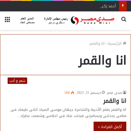
أحمد زكي: مبادرة “مصر تنطلق بالتصدير”
بحث
الق
عن
الرئيسية
/
انا والقمر
انا والقمر
شعر و أدب
صدى مصر
ديسمبر 31, 2023
608
انا والقمر
انا والقمر بقلم الأديبة والشاعرة جيهان موسى الصياد اتانى طيفك فى
منامى يحدثنى ويسامرنى فبحثت عنك فى احلامى وشممت عطرك…
أكمل القراءة »