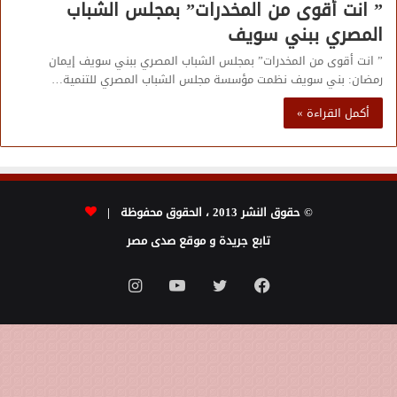
” انت أقوى من المخدرات” بمجلس الشباب
المصري ببني سويف
” انت أقوى من المخدرات” بمجلس الشباب المصري ببني سويف إيمان
رمضان: بني سويف نظمت مؤسسة مجلس الشباب المصري للتنمية…
أكمل القراءة »
© حقوق النشر 2013 ، الحقوق محفوظة |
تابع جريدة و موقع صدى مصر
فيسبوك
تويتر
يوتيوب
انستقرام