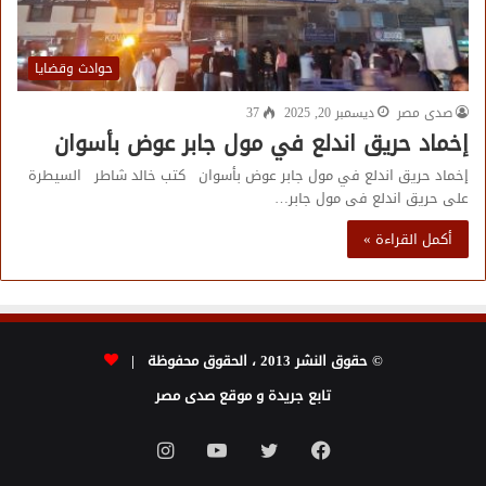
حوادث وقضايا
صدى مصر
ديسمبر 20, 2025
37
إخماد حريق اندلع في مول جابر عوض بأسوان
إخماد حريق اندلع في مول جابر عوض بأسوان كتب خالد شاطر السيطرة
على حريق اندلع فى مول جابر…
أكمل القراءة »
© حقوق النشر 2013 ، الحقوق محفوظة |
تابع جريدة و موقع صدى مصر
فيسبوك
تويتر
يوتيوب
انستقرام