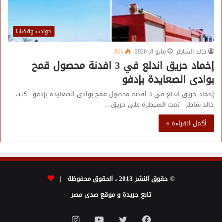
حوادث وقضايا
خالد الشاطر
مايو 8, 2026
611
إخماد حريق اندلع في 3 افدنة محصول قمح
بوادى الصعايدة بإدفو
إخماد حريق اندلع في 3 افدنة محصول قمح بوادى الصعايدة بإدفو كتب
خالد شاطر تمت السيطرة على حريق…
أكمل القراءة »
© حقوق النشر 2013 ، الحقوق محفوظة |
تابع جريدة و موقع صدى مصر
فيسبوك
تويتر
يوتيوب
انستقرام