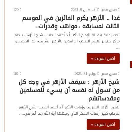
صدى مصر
أغسطس 9, 2023
120
غدا .. الأزهر يكرم الفائزين في الموسم
الثالث لمسابقة «مواهب وقدرات»
تحت رعاية فضيلة الإمام الأكبر أ.د أحمد الطيب، شيخ الأزهر، ينظم
مركز تطوير تعليم الطلاب الوافدين بالأزهر الشريف، غدا الخميس،
…
أكمل القراءة »
صدى مصر
يوليو 31, 2023
161
شيخ الأزهر : سيقف الأزهر في وجه كل
من تسول له نفسه أن يسيء للمسلمين
ومقدساتهم
تلقى الأزهر الشريف وإمامه الأكبر أ.د أحمد الطيب، شيخ الأزهر،
بترحاب كبير، رسالة الشكر التي وجهها آية الله رضا أعرافي،…
أكمل القراءة »