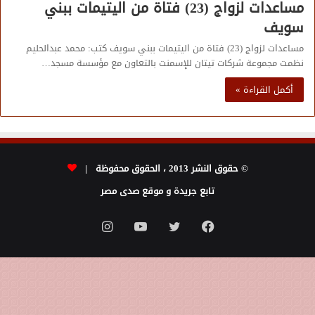
مساعدات لزواج (23) فتاة من اليتيمات ببني
سويف
مساعدات لزواج (23) فتاة من اليتيمات ببني سويف كتب: محمد عبدالحليم
نظمت مجموعة شركات تيتان للإسمنت بالتعاون مع مؤسسة مسجد…
أكمل القراءة »
© حقوق النشر 2013 ، الحقوق محفوظة |
تابع جريدة و موقع صدى مصر
فيسبوك
تويتر
يوتيوب
انستقرام