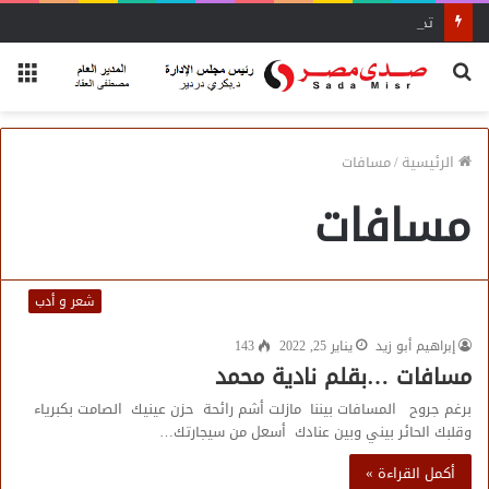
تداول 12 ألف طن و625 شاحنة بضائع عامة ومتنوعة بموانئ البحر الأحمر
بحث
الق
عن
الرئيسية
/
مسافات
مسافات
شعر و أدب
إبراهيم أبو زيد
يناير 25, 2022
143
مسافات …بقلم نادية محمد
برغم جروح المسافات بيننا مازلت أشم رائحة حزن عينيك الصامت بكبرياء
وقلبك الحائر بيني وبين عنادك أسعل من سيجارتك…
أكمل القراءة »