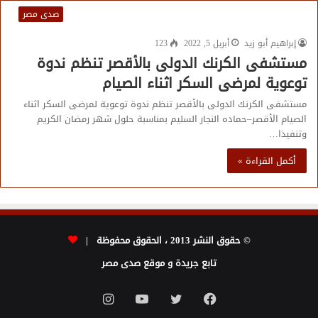
صدى مصر
إبراهيم أبو زيد
أبريل 5, 2022
123
مستشفى الكرنك الدولى بالأقصر تنظم ندوة
توعوية لمرضى السكر اثناء الصيام
مستشفى الكرنك الدولى بالأقصر تنظم ندوة توعوية لمرضى السكر اثناء
الصيام الأقصر–حماده النجار السليم بمناسبة حلول شهر رمضان الكريم
وتنفيذا…
أكمل القراءة »
© حقوق النشر 2013 ، الحقوق محفوظة |
تابع جريدة و موقع صدى مصر
فيسبوك
تويتر
يوتيوب
انستقرام