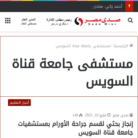
أحمد زكي: مبادرة “مصر تنطلق بالتصدير”
بحث
الق
عن
الرئيسية
/
مستشفى جامعة قناة السويس
مستشفى جامعة قناة
السويس
أخبار التعليم
صدى مصر
مايو 10, 2025
140
إنجاز بحثي لقسم جراحة الأورام بمستشفيات
جامعة قناة السويس