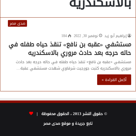
بالاسكندريه
صدى مصر
إبراهيم أبو زيد
نوفمبر 30, 2022
184
مستشفي «عقبه بن نافع» تنقذ حياه طفله في
حاله حرجه بعد حادث مروري بالاسكندريه
مستشفي «عقبه بن نافع» تنقذ حياه طفله في حاله حرجه بعد حادث
مروري بالاسكندريه كتبت جورجيت شرقاوي شهدت مستشفي عقبة…
أكمل القراءة »
© حقوق النشر 2013 ، الحقوق محفوظة |
تابع جريدة و موقع صدى مصر