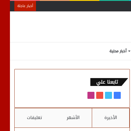
أخبار عاجلة
الوضع
إضافة
تسجيل
انستقرام
يوتيوب
تويتر
فيسبوك
أخبار محلية
المظلم
عمود
الدخول
تابعنا علي
جانبي
فيسبوك
تويتر
يوتيوب
انستقرام
الأخيرة
الأشهر
تعليقات