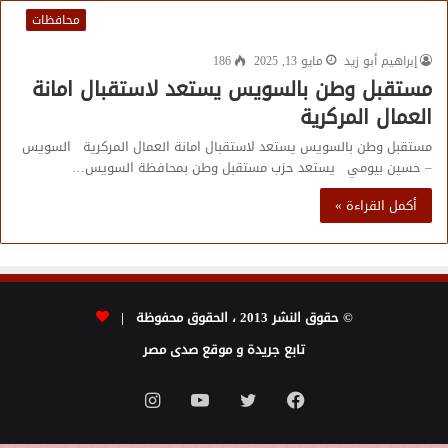
محافظات
إبراهيم أبو زيد
مايو 13, 2025
186
مستقبل وطن بالسويس يستعد لاستقبال امانة
العمال المركرية
مستقبل وطن بالسويس يستعد لاستقبال امانة العمال المركرية السويس
– حسين بيومي يستعد حزب مستقبل وطن بمحافظة السويس…
أكمل القراءة »
© حقوق النشر 2013 ، الحقوق محفوظة |
تابع جريدة و موقع صدى مصر
فيسبوك
تويتر
يوتيوب
انستقرام