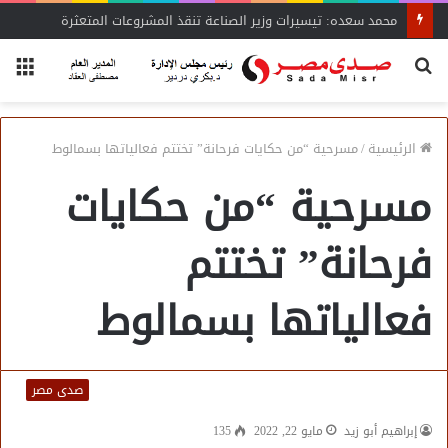
محمد سعده: تيسيرات وزير الصناعة تنقذ المشروعات المتعثرة
بحث
الق
عن
الرئيسية
/
مسرحية “من حكايات فرحانة” تختتم فعالياتها بسمالوط
مسرحية “من حكايات
فرحانة” تختتم
فعالياتها بسمالوط
صدى مصر
إبراهيم أبو زيد
مايو 22, 2022
135