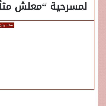
لمسرحية “معلش متأجل
ثقافة وفن