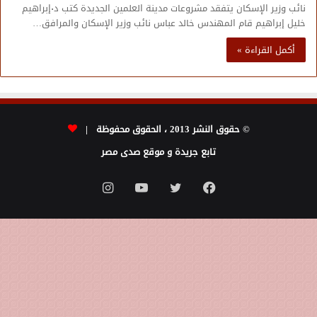
نائب وزير الإسكان يتفقد مشروعات مدينة العلمين الجديدة كتب د٠إبراهيم
خليل إبراهيم قام المهندس خالد عباس نائب وزير الإسكان والمرافق…
أكمل القراءة »
© حقوق النشر 2013 ، الحقوق محفوظة |
تابع جريدة و موقع صدى مصر
فيسبوك
تويتر
يوتيوب
انستقرام