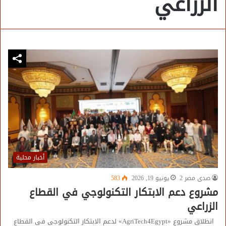
الزراعي
أخبار محلية
صدى مصر 2
يونيو 19, 2026
583
مشروع دعم الابتكار التكنولوجي في القطاع
الزراعي
انطلاق مشروع «AgriTech4Egypt» لدعم الابتكار التكنولوجي في القطاع