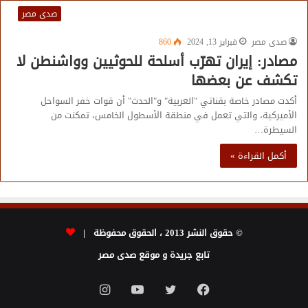
صدى مصر
صدى مصر
فبراير 13, 2024
860
مصادر: إيران تهرّب أسلحة للحوثيين وواشنطن لا
تكشف عن بعضها
أكدت مصادر خاصة بقناتي "العربية" و"الحدث" أن قوات خفر السواحل
الأميركية، والتي تعمل في منطقة الأسطول الخامس، تمكنت من
السيطرة…
أكمل القراءة »
© حقوق النشر 2013 ، الحقوق محفوظة |
تابع جريدة و موقع صدى مصر
فيسبوك
تويتر
يوتيوب
انستقرام