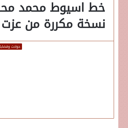
خط اسيوط محمد مح
نسخة مكررة من عزت
حوادث وقضايا