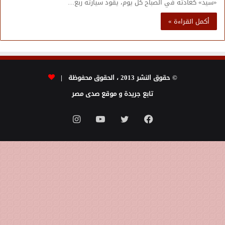
«سيد» كعادته في الصباح كل يوم، يقود سيارته ربع…
أكمل القراءة »
© حقوق النشر 2013 ، الحقوق محفوظة |
تابع جريدة و موقع صدى مصر
فيسبوك
تويتر
يوتيوب
انستقرام