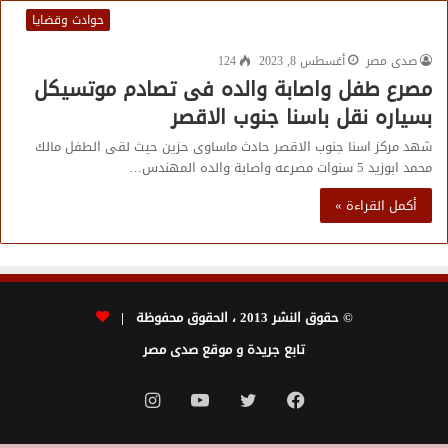
حوادث وقضايا
صدى مصر
أغسطس 8, 2023
124
مصرع طفل واصابة والده فى تصادم موتسيكل
بسياره نقل باسنا جنوب الاقصر
شهد مركز اسنا جنوب الاقصر حادث ماساوى حزين حيث لقى الطفل مالك
محمد ابوزيد 5 سنوات مصرعه واصابة والده المهندس…
أكمل القراءة »
© حقوق النشر 2013 ، الحقوق محفوظة |
تابع جريدة و موقع صدى مصر
فيسبوك
تويتر
يوتيوب
انستقرام