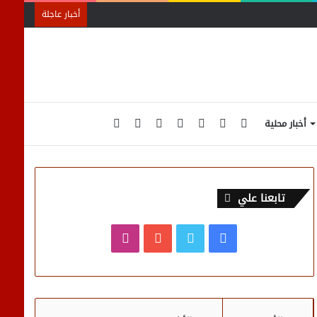
أخبار عاجلة
الوضع
إضافة
تسجيل
انستقرام
يوتيوب
تويتر
فيسبوك
أخبار محلية
المظلم
عمود
الدخول
تابعنا علي
جانبي
فيسبوك
تويتر
يوتيوب
انستقرام