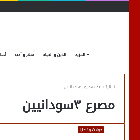
المزيد
الدين و الحياة
شعر و أدب
أحبا
الرئيسية
/
مصرع ٣سودانيين
مصرع ٣سودانيين
حوادث وقضايا