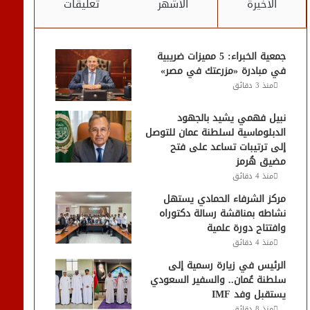
الأخيرة
الأشهر
تعليقات
جمعية الخبراء: 5 مميزات ضريبية
في مبادرة «مزرعتك في مصر»
منذ 3 دقائق
نبيل فهمي يشيد بالجهود
الدبلوماسية لسلطنة عمان للتوصل
إلى ترتيبات تساعد على فتح
مضيق هُرمز
منذ 4 دقائق
مركز الشرفاء الحمادي يستهل
نشاطه بمناقشة رسالة دكتوراه
وافتتاح دورة علمية
منذ 4 دقائق
الرئيس في زيارة رسمية إلى
سلطنة عُمان.. والسفير السعودي
يستقبل وفد IMF
منذ 8 دقائق