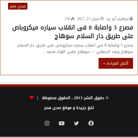
صدى مصر
إبراهيم أبو زيد
فبراير 23, 2022
138
مصرع 3 واصابة 8 فى انقلاب سياره ميكروباص
على طريق دار السلام سوهاج
مصرع 3 واصابة 8 فى انقلاب سياره ميكروباص على طريق دار السلام
سوهاج وفاء الدرمللى — سوهاج تلقى اللواء محمد…
أكمل القراءة »
© حقوق النشر 2013 ، الحقوق محفوظة |
تابع جريدة و موقع صدى مصر
فيسبوك
تويتر
يوتيوب
انستقرام