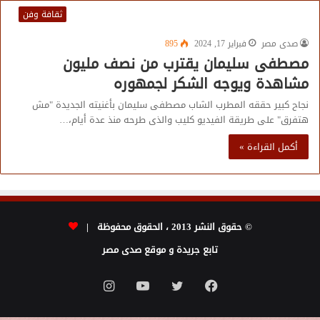
ثقافة وفن
صدى مصر
فبراير 17, 2024
895
مصطفى سليمان يقترب من نصف مليون
مشاهدة ويوجه الشكر لجمهوره
نجاح كبير حققه المطرب الشاب مصطفى سليمان بأغنيته الجديدة "مش
هتفرق" على طريقة الفيديو كليب والذى طرحه منذ عدة أيام،…
أكمل القراءة »
© حقوق النشر 2013 ، الحقوق محفوظة |
تابع جريدة و موقع صدى مصر
فيسبوك
تويتر
يوتيوب
انستقرام