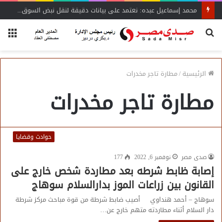
محمد إسماعيل عبده: نعتمد على بيانات دقيقة لنقل نبض السوق لـ«الشراء الموحد»
بحث
الق
عن
الرئيسية
/
مطارة تاجر مخدرات
مطارة تاجر مخدرات
حوادث وقضايا
صدى مصر
نوفمبر 6, 2022
177
إصابة ظابط شرطه بعد مطاردة شخص خارج على
القانون بين زراعات الموز بدارالسلام سوهاج
سوهاج – أحمد هنداوي أصيب ضابط شرطة من قوة مباحث مركز شرطة
دار السلام أثناء مطاردته متهم خارج عن…