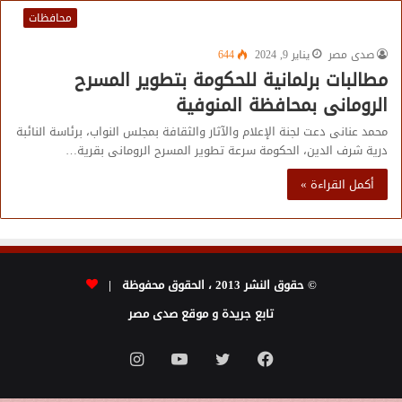
محافظات
صدى مصر
يناير 9, 2024
644
مطالبات برلمانية للحكومة بتطوير المسرح
الرومانى بمحافظة المنوفية
محمد عنانى دعت لجنة الإعلام والآثار والثقافة بمجلس النواب، برئاسة النائبة
درية شرف الدين، الحكومة سرعة تطوير المسرح الرومانى بقرية…
أكمل القراءة »
© حقوق النشر 2013 ، الحقوق محفوظة |
تابع جريدة و موقع صدى مصر
فيسبوك
تويتر
يوتيوب
انستقرام