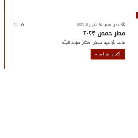
صدى مصر
أكتوبر 6, 2023
120
مطر حمص ٢٠٢٣
ماتت بأراضينا حمصٌ شبَّانٌ ضبَّاط الجنَّة
أكمل القراءة »